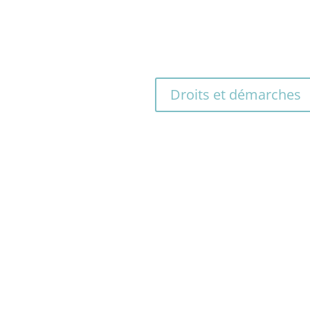
Pour en savoir plus sur les démar
maison, sur vos droits et vos oblig
expliquée.
Droits et démarches
L’ÉCOLE A LA MAISON EN DANGE
cron a annoncé vouloir inscrire dans la loi