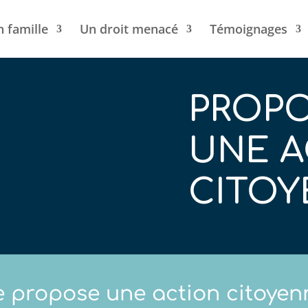
n famille
Un droit menacé
Témoignages
PROP
UNE A
CITO
e propose une action citoyen