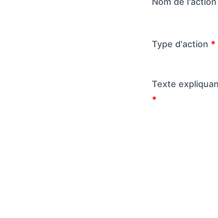
Nom de l'actio
Type d'action
*
Texte expliquant
*