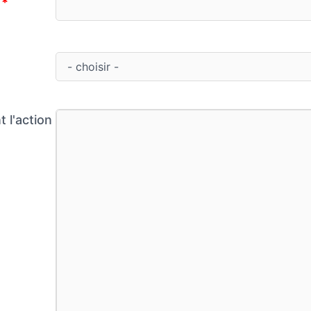
n
*
 l'action