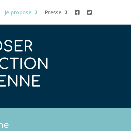
Je propose
Presse
OSER
CTION
YENNE
ne