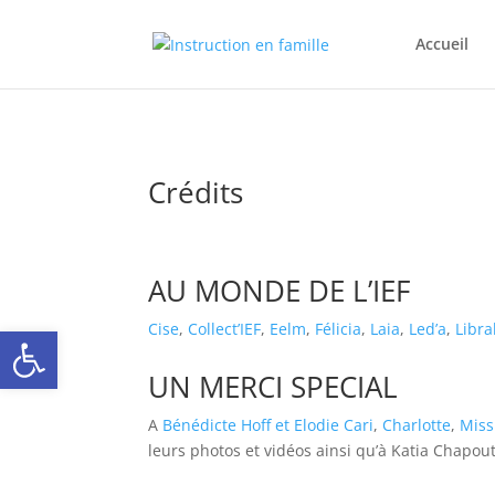
Accueil
Crédits
AU MONDE DE L’IEF
Ouvrir la barre d’outils
Cise
,
Collect’IEF
,
Eelm
,
Félicia
,
Laia
,
Led’a
,
Libra
UN MERCI SPECIAL
A
Bénédicte Hoff et Elodie Cari
,
Charlotte
,
Mis
leurs photos et vidéos ainsi qu’à Katia Chapout