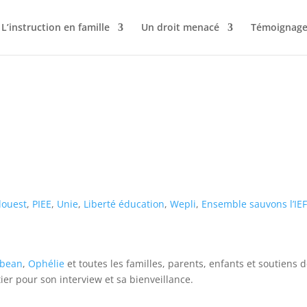
L’instruction en famille
Un droit menacé
Témoignage
louest
,
PIEE
,
Unie
,
Liberté éducation
,
Wepli
,
Ensemble sauvons l’IE
sbean
,
Ophélie
et toutes les familles, parents, enfants et soutiens d
ier pour son interview et sa bienveillance.