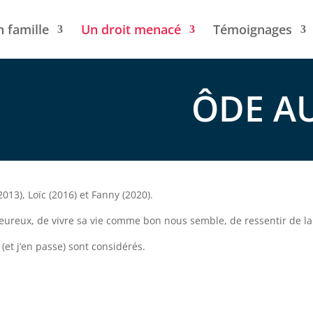
n famille
Un droit menacé
Témoignages
ÔDE AU
13), Loïc (2016) et Fanny (2020).
heureux, de vivre sa vie comme bon nous semble, de ressentir de la j
 (et j’en passe) sont considérés.