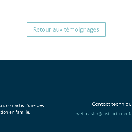
Retour aux témoignages
Contact techniqu
on, contactez l’une des
ction en famille.
mbew
retsa
tsni@
itcur
fneno