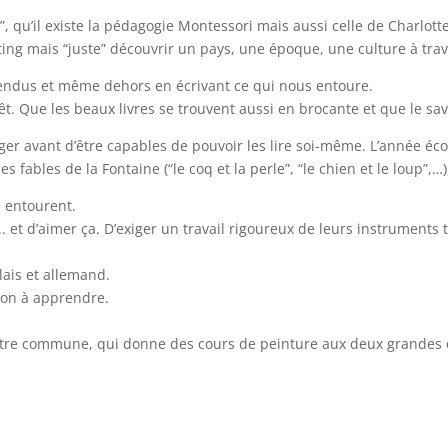
de”, qu’il existe la pédagogie Montessori mais aussi celle de Charlot
ting mais “juste” découvrir un pays, une époque, une culture à trave
endus et même dehors en écrivant ce qui nous entoure.
érêt. Que les beaux livres se trouvent aussi en brocante et que le sa
rroger avant d’être capables de pouvoir les lire soi-même. L’année é
 fables de la Fontaine (“le coq et la perle”, “le chien et le loup”,
s entourent.
. et d’aimer ça. D’exiger un travail rigoureux de leurs instrument
lais et allemand.
çon à apprendre.
tre commune, qui donne des cours de peinture aux deux grandes et 