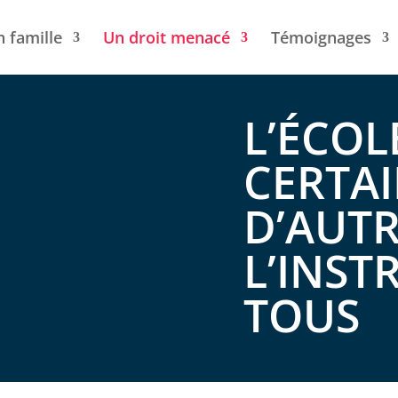
n famille
Un droit menacé
Témoignages
L’ÉCOL
CERTAI
D’AUTR
L’INST
TOUS