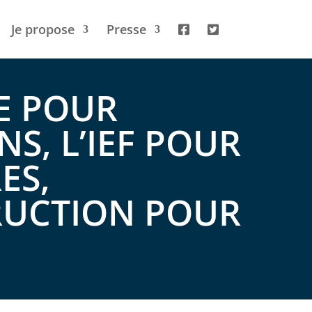
Je propose
Presse
E POUR
NS, L’IEF POUR
ES,
RUCTION POUR