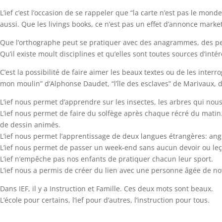
L’ief c’est l’occasion de se rappeler que “la carte n’est pas le mon
aussi. Que les livings books, ce n’est pas un effet d’annonce marke
Que l’orthographe peut se pratiquer avec des anagrammes, des p
Qu’il existe moult disciplines et qu’elles sont toutes sources d’int
C’est la possibilité de faire aimer les beaux textes ou de les inte
mon moulin” d’Alphonse Daudet, “l’île des esclaves” de Marivaux, des
L’ief nous permet d’apprendre sur les insectes, les arbres qui nou
L’ief nous permet de faire du solfège après chaque récré du matin.
de dessin animés.
L’ief nous permet l’apprentissage de deux langues étrangères: ang
L’ief nous permet de passer un week-end sans aucun devoir ou le
L’ief n’empêche pas nos enfants de pratiquer chacun leur sport.
L’ief nous a permis de créer du lien avec une personne âgée de no
Dans IEF, il y a Instruction et Famille. Ces deux mots sont beaux.
L’école pour certains, l’ief pour d’autres, l’instruction pour tous.