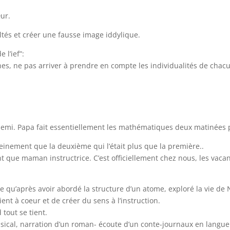
ur.
tés et créer une fausse image iddylique.
 l’ief”:
hes, ne pas arriver à prendre en compte les individualités de chacun
t demi. Papa fait essentiellement les mathématiques deux matinées
einement que la deuxième qui l’était plus que la première..
en tant que maman instructrice. C’est officiellement chez nous, les v
rite qu’après avoir abordé la structure d’un atome, exploré la vie de 
ient à coeur et de créer du sens à l’instruction.
 tout se tient.
usical, narration d’un roman- écoute d’un conte-journaux en langue