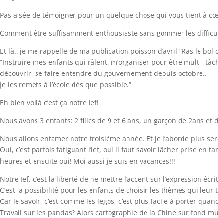
Pas aisée de témoigner pour un quelque chose qui vous tient à cœ
Comment être suffisamment enthousiaste sans gommer les difficul
Et là.. je me rappelle de ma publication poisson d’avril “Ras le bol de
“Instruire mes enfants qui râlent, m’organiser pour être multi- tâc
découvrir, se faire entendre du gouvernement depuis octobre..
Je les remets à l’école dès que possible.”
Eh bien voilà c’est ça notre ief!
Nous avons 3 enfants: 2 filles de 9 et 6 ans, un garçon de 2ans e
Nous allons entamer notre troisième année. Et je l’aborde plus ser
Oui, c’est parfois fatiguant l’ief, oui il faut savoir lâcher prise 
heures et ensuite oui! Moi aussi je suis en vacances!!!
Notre Ief, c’est la liberté de ne mettre l’accent sur l’expression éc
C’est la possibilité pour les enfants de choisir les thèmes qui leur t
Car le savoir, c’est comme les legos, c’est plus facile à porter quand
Travail sur les pandas? Alors cartographie de la Chine sur fond m