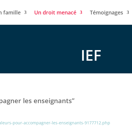
n famille
Un droit menacé
Témoignages
IEF
pagner les enseignants”
-valeurs-pour-accompagner-les-enseignants-9177712.php