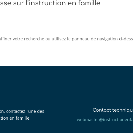
sse sur l’instruction en famille
iner votre recherche ou utilisez le panneau de navigation ci-dessus
Contact techniqu
on, contactez l’une des
ction en famille.
mbew
retsa
tsni@
itcur
fneno