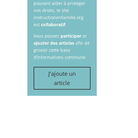
pouvant aider à protéger
nos droits, le site
instructionenfamille.org
est
collaboratif
.
Vous pouvez
participer
et
ajouter des articles
afin de
grossir cette base
d’informations commune.
J'ajoute un
article