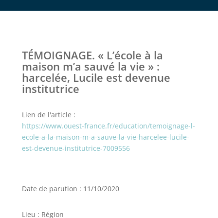
TÉMOIGNAGE. « L’école à la
maison m’a sauvé la vie » :
harcelée, Lucile est devenue
institutrice
Lien de l'article :
https://www.ouest-france.fr/education/temoignage-l-
ecole-a-la-maison-m-a-sauve-la-vie-harcelee-lucile-
est-devenue-institutrice-7009556
Date de parution : 11/10/2020
Lieu : Région