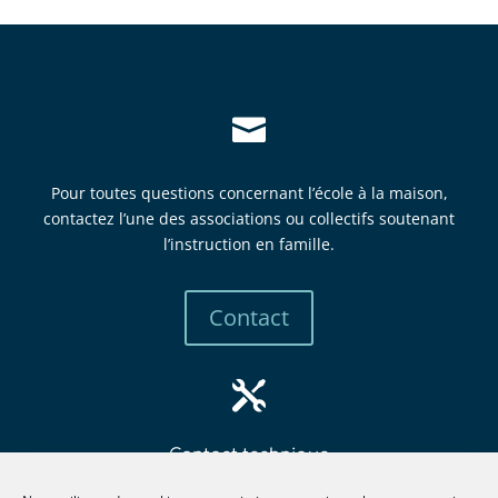

Pour toutes questions concernant l’école à la maison,
contactez l’une des associations ou collectifs soutenant
l’instruction en famille.
Contact

Contact technique
mbew
retsa
tsni@
itcur
fneno
llima
gro.e