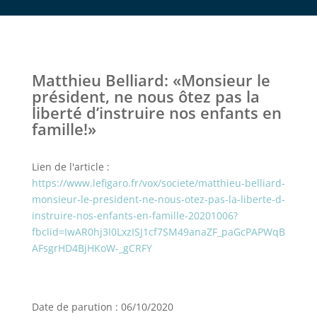
Matthieu Belliard: «Monsieur le
président, ne nous ôtez pas la
liberté d’instruire nos enfants en
famille!»
Lien de l'article :
https://www.lefigaro.fr/vox/societe/matthieu-belliard-
monsieur-le-president-ne-nous-otez-pas-la-liberte-d-
instruire-nos-enfants-en-famille-20201006?
fbclid=IwAR0hj3I0LxzISJ1cf7SM49anaZF_paGcPAPWqB
AFsgrHD4BjHKoW-_gCRFY
Date de parution : 06/10/2020