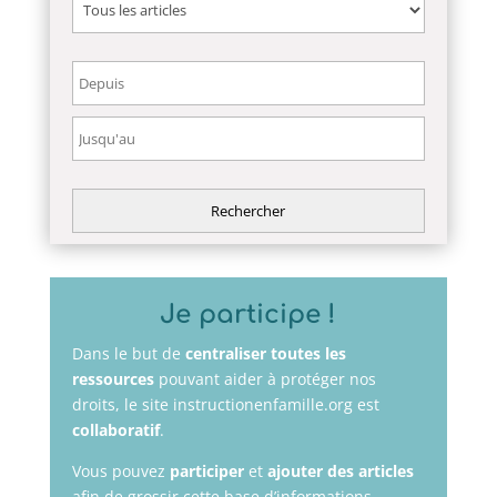
Je participe !
Dans le but de
centraliser toutes les
ressources
pouvant aider à protéger nos
droits, le site instructionenfamille.org est
collaboratif
.
Vous pouvez
participer
et
ajouter des articles
afin de grossir cette base d’informations