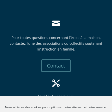

Pour toutes questions concernant l’école à la maison,
contactez l’une des associations ou collectifs soutenant
l’instruction en famille.
Contact

Contact technique
mbew
retsa
tsni@
itcur
fneno
llima
gro.e
Nous utilisons des cookies pour optimiser notre site web et notre service.