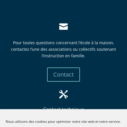

Pour toutes questions concernant l’école à la maison,
contactez l’une des associations ou collectifs soutenant
l’instruction en famille.
Contact

Contact technique
mbew
retsa
tsni@
itcur
fneno
llima
gro.e
Nous utilisons des cookies pour optimiser notre site web et notre service.