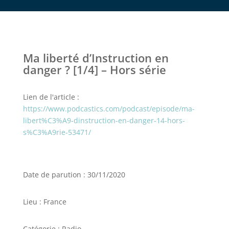
Ma liberté d’Instruction en
danger ? [1/4] – Hors série
Lien de l'article :
https://www.podcastics.com/podcast/episode/ma-
libert%C3%A9-dinstruction-en-danger-14-hors-
s%C3%A9rie-53471/
Date de parution : 30/11/2020
Lieu : France
Catégorie : Radio