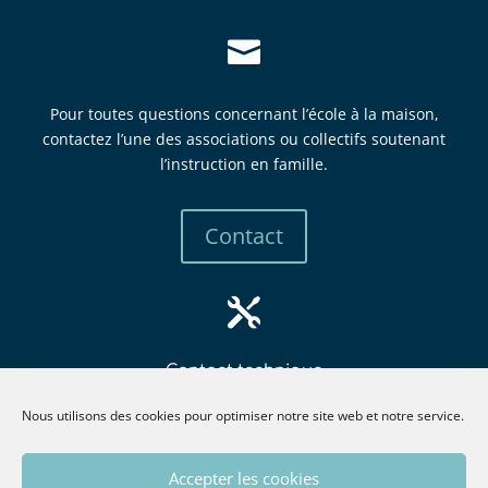

Pour toutes questions concernant l’école à la maison,
contactez l’une des associations ou collectifs soutenant
l’instruction en famille.
Contact

Contact technique
mbew
retsa
tsni@
itcur
fneno
llima
gro.e
Nous utilisons des cookies pour optimiser notre site web et notre service.
Z
Accepter les cookies