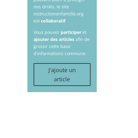
nos droits, le site
instructionenfamille.org
est
collaboratif
.
Vous pouvez
participer
et
ajouter des articles
afin de
grossir cette base
d’informations commune.
J'ajoute un
article