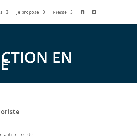
s
Je propose
Presse
UCTION EN
E
oriste
-anti-terroriste