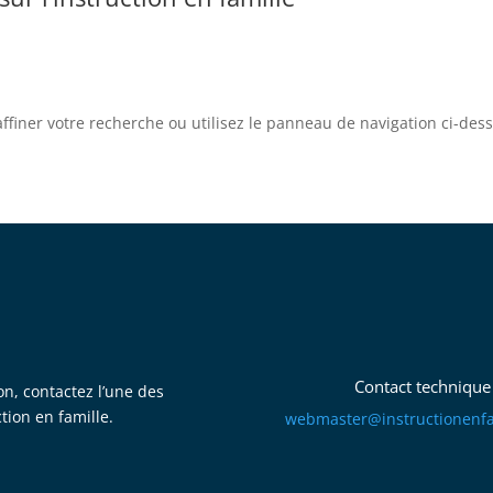
iner votre recherche ou utilisez le panneau de navigation ci-dessus
Contact technique
on, contactez l’une des
ction en famille.
mbew
retsa
tsni@
itcur
fneno