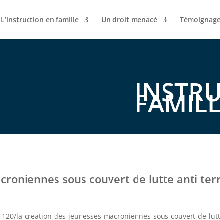
L’instruction en famille
Un droit menacé
Témoignage
INSTR
FAMILL
croniennes sous couvert de lutte anti terr
1120/la-creation-des-jeunesses-macroniennes-sous-couvert-de-lutte