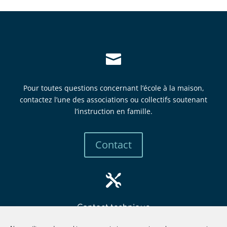

Pour toutes questions concernant l’école à la maison,
contactez l’une des associations ou collectifs soutenant
l’instruction en famille.
Contact

Contact technique
mbew
retsa
tsni@
itcur
fneno
llima
gro.e