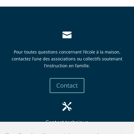

Pour toutes questions concernant l’école à la maison,
contactez l’une des associations ou collectifs soutenant
l’instruction en famille.
Contact

Contact technique
mbew
retsa
tsni@
itcur
fneno
llima
gro.e