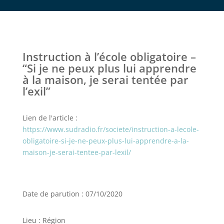
Instruction à l’école obligatoire –
“Si je ne peux plus lui apprendre
à la maison, je serai tentée par
l’exil”
Lien de l'article :
https://www.sudradio.fr/societe/instruction-a-lecole-
obligatoire-si-je-ne-peux-plus-lui-apprendre-a-la-
maison-je-serai-tentee-par-lexil/
Date de parution : 07/10/2020
Lieu : Région