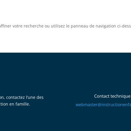
iner votre recherche ou utilisez le panneau de navigation ci-dessus
Contact technique
on, contactez l’une des
ction en famille.
mbew
retsa
tsni@
itcur
fneno