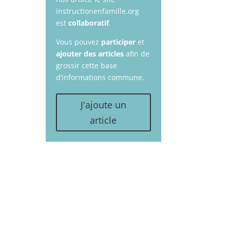
instructionenfamille.org
est
collaboratif
.
Vous pouvez
participer
et
ajouter des articles
afin de
grossir cette base
d’informations commune.
J'ajoute un
article