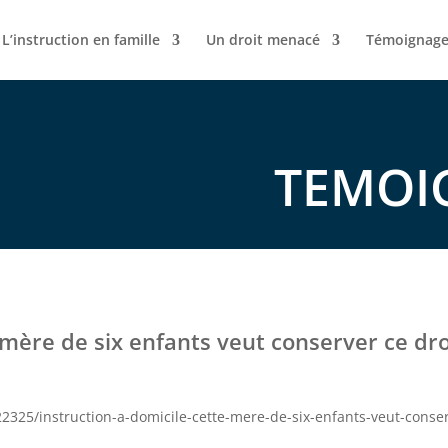
L’instruction en famille
Un droit menacé
Témoignage
TEMOI
e mère de six enfants veut conserver ce dro
_22325/instruction-a-domicile-cette-mere-de-six-enfants-veut-cons