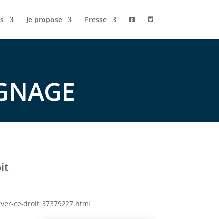
s
Je propose
Presse
GNAGE
it
erver-ce-droit_37379227.html