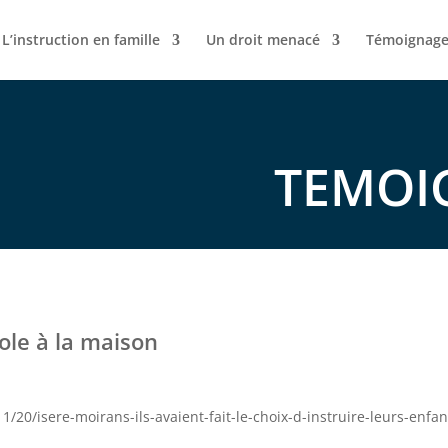
L’instruction en famille
Un droit menacé
Témoignage
TEMOI
école à la maison
20/isere-moirans-ils-avaient-fait-le-choix-d-instruire-leurs-enfa