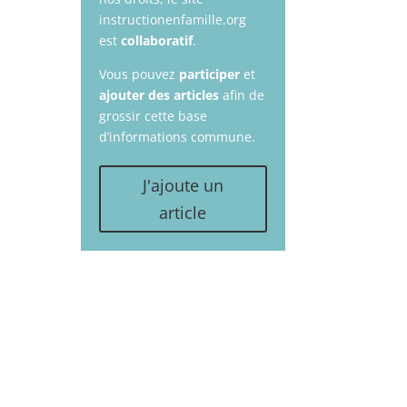
instructionenfamille.org
est
collaboratif
.
Vous pouvez
participer
et
ajouter des articles
afin de
grossir cette base
d’informations commune.
J'ajoute un
article