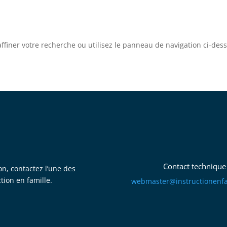
iner votre recherche ou utilisez le panneau de navigation ci-dessus
Contact technique
on, contactez l’une des
ction en famille.
mbew
retsa
tsni@
itcur
fneno