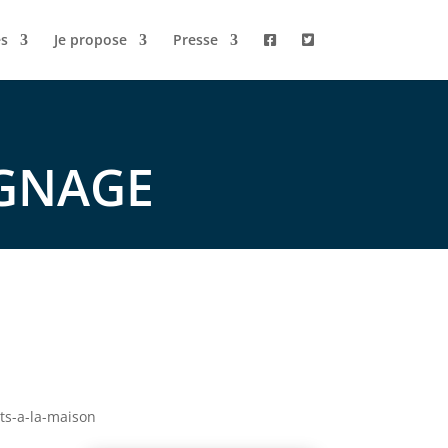
s
Je propose
Presse
GNAGE
nts-a-la-maison