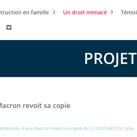
struction en famille
Un droit menacé
Témoi
PROJET
 Macron revoit sa copie
igatoire-des-3-ans-macron-revoit-sa-copie-06-12-2020-8412761.php