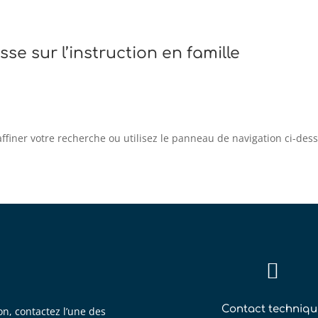
sse sur l’instruction en famille
iner votre recherche ou utilisez le panneau de navigation ci-dessus

Contact techniqu
on, contactez l’une des