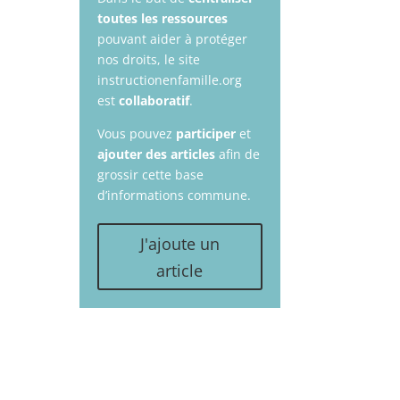
toutes les ressources
pouvant aider à protéger
nos droits, le site
instructionenfamille.org
est
collaboratif
.
Vous pouvez
participer
et
ajouter des articles
afin de
grossir cette base
d’informations commune.
J'ajoute un
article