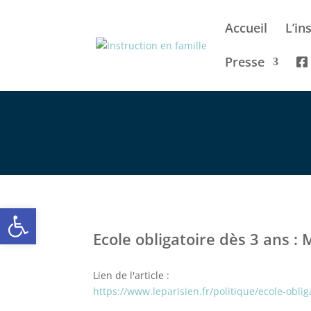
Accueil
L’in
Presse
Ouvrir la barre d’outils
Ecole obligatoire dès 3 ans :
Lien de l'article :
https://www.leparisien.fr/politique/ecole-obl