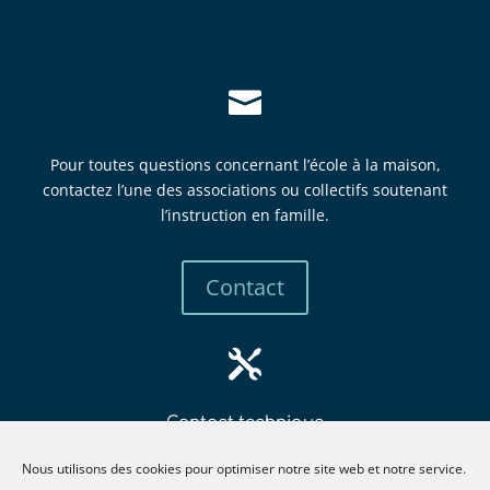

Pour toutes questions concernant l’école à la maison,
contactez l’une des associations ou collectifs soutenant
l’instruction en famille.
Contact

Contact technique
mbew
retsa
tsni@
itcur
fneno
llima
gro.e
Nous utilisons des cookies pour optimiser notre site web et notre service.