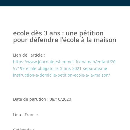
ecole dès 3 ans : une pétition
pour défendre l’école à la maison
Lien de l'article :
https://www.journaldesfemmes.fr/maman/enfant/20
57199-ecole-obligatoire-3-ans-2021-separatisme-
instruction-a-domicile-petition-ecole-a-la-maison/
Date de parution : 08/10/2020
Lieu : France
Catégorie :