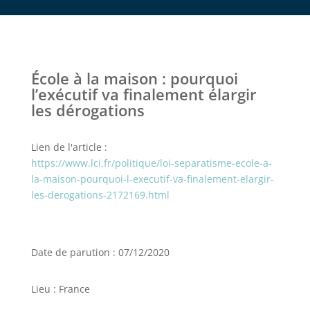
École à la maison : pourquoi
l’exécutif va finalement élargir
les dérogations
Lien de l'article :
https://www.lci.fr/politique/loi-separatisme-ecole-a-
la-maison-pourquoi-l-executif-va-finalement-elargir-
les-derogations-2172169.html
Date de parution : 07/12/2020
Lieu : France