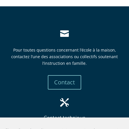

Pour toutes questions concernant l’école à la maison,
contactez l’une des associations ou collectifs soutenant
l’instruction en famille.
Contact

Contact technique
mbew
retsa
tsni@
itcur
fneno
llima
gro.e