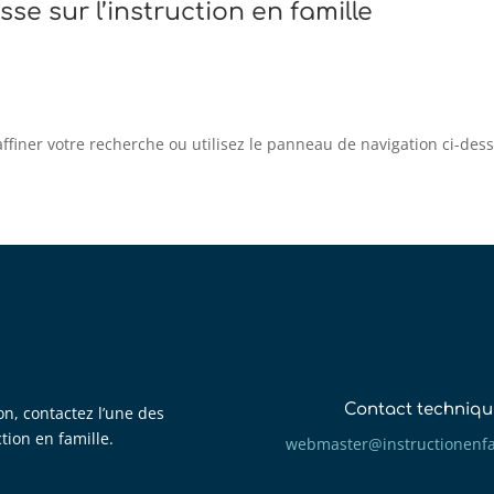
sse sur l’instruction en famille
iner votre recherche ou utilisez le panneau de navigation ci-dessus
Contact techniqu
on, contactez l’une des
ction en famille.
mbew
retsa
tsni@
itcur
fneno