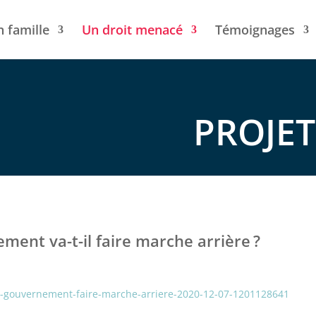
n famille
Un droit menacé
Témoignages
PROJET
ement va-t-il faire marche arrière ?
on-gouvernement-faire-marche-arriere-2020-12-07-1201128641