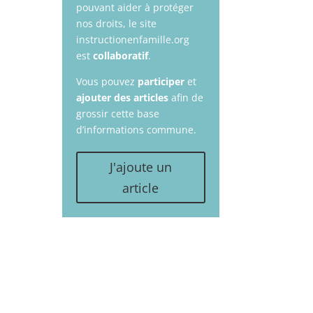
pouvant aider à protéger
nos droits, le site
instructionenfamille.org
est
collaboratif
.
Vous pouvez
participer
et
ajouter des articles
afin de
grossir cette base
d’informations commune.
J'ajoute un
article