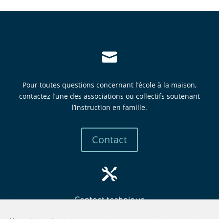

Pour toutes questions concernant l’école à la maison,
contactez l’une des associations ou collectifs soutenant
l’instruction en famille.
Contact

Contact technique
mbew
retsa
tsni@
itcur
fneno
llima
gro.e