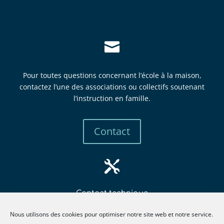

Pour toutes questions concernant l’école à la maison,
contactez l’une des associations ou collectifs soutenant
l’instruction en famille.
Contact

Contact technique
mbew
retsa
tsni@
itcur
fneno
llima
gro.e
Nous utilisons des cookies pour optimiser notre site web et notre service.