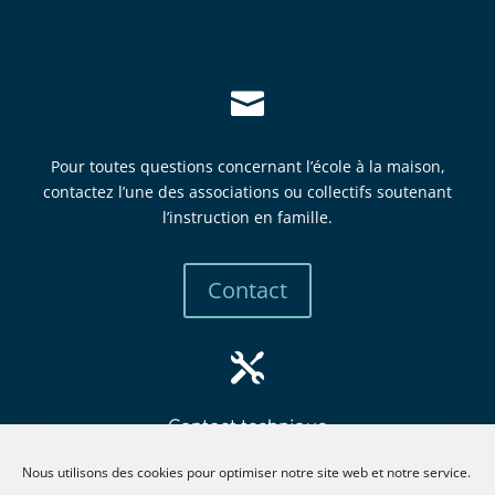

Pour toutes questions concernant l’école à la maison,
contactez l’une des associations ou collectifs soutenant
l’instruction en famille.
Contact

Contact technique
mbew
retsa
tsni@
itcur
fneno
llima
gro.e
Nous utilisons des cookies pour optimiser notre site web et notre service.