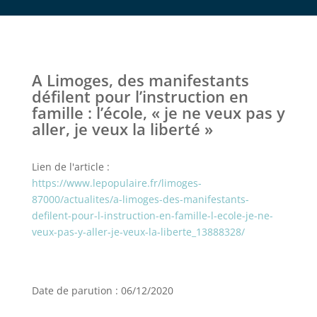
A Limoges, des manifestants
défilent pour l’instruction en
famille : l’école, « je ne veux pas y
aller, je veux la liberté »
Lien de l'article :
https://www.lepopulaire.fr/limoges-
87000/actualites/a-limoges-des-manifestants-
defilent-pour-l-instruction-en-famille-l-ecole-je-ne-
veux-pas-y-aller-je-veux-la-liberte_13888328/
Date de parution : 06/12/2020