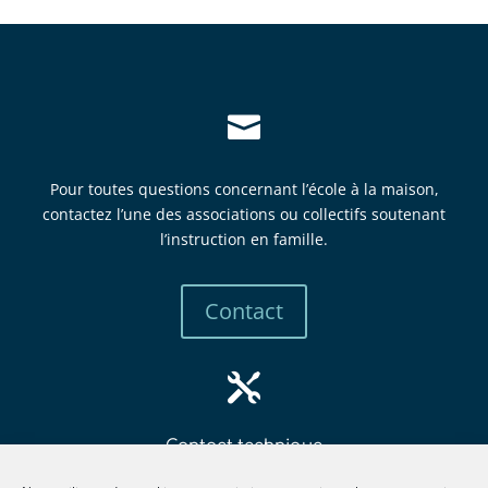

Pour toutes questions concernant l’école à la maison,
contactez l’une des associations ou collectifs soutenant
l’instruction en famille.
Contact

Contact technique
mbew
retsa
tsni@
itcur
fneno
llima
gro.e