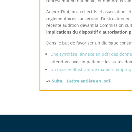
représentation nationale, et nombreux sont
Aujourd’hui
, nos collectifs et association
réglementaires concernant l’instruction en f
récente audition devant la Commission cult
implications du dispositif d’autorisation pre
Dans le but de favoriser un dialogue constr
Une synthèse [annexe en pdf]
des donné
attendons avec impatience les suites don
Un dossier illustrant de manière empiriq
–>
Suite… Lettre entière en .pdf.