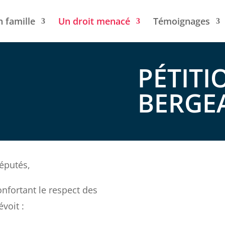
n famille
Un droit menacé
Témoignages
PÉTITI
BERGE
éputés,
onfortant le respect des
voit :