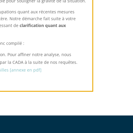
 pour souligner la gravité de la situation.
ccupations quant aux récentes mesures
ère. Notre démarche fait suite à votre
ressant de
clarification quant aux
nc compilé :
ion. Pour affiner notre analyse, nous
r la CADA à la suite de nos requêtes.
illes [annexe en pdf]