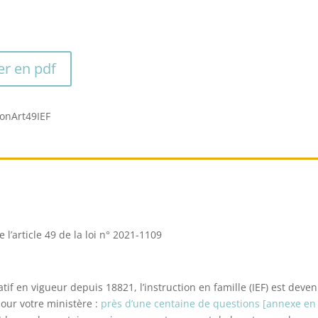
er en pdf
onArt49IEF
 l’article 49 de la
loi n° 2021-1109
atif en vigueur depuis 1882
1
, l’instruction en famille (IEF) est dev
pour votre ministère
:
près d’une centaine
de questions
[annexe en