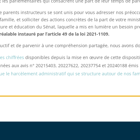
 les parlementaires qui consacrent une part de leur temps de parole
s de parents instructeurs se sont unis pour vous adresser nos préo
amille, et solliciter des actions concrètes de la part de votre minist
ure et éducation du Sénat
, laquelle a mis en lumière un besoin p
́alable instauré par l’article 49 de la loi 2021-1109.
uctif et de parvenir à une compréhension partagée, nous avons do
es chiffrées
disponibles depuis la mise en œuvre de
cette disposit
nées aux avis n° 20215403, 20227622, 20237754 et 20240188 émis pa
ue le harcèlement administratif qui se structure autour de nos fam