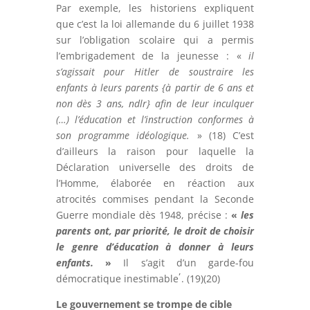
Par exemple, les historiens expliquent
que c’est la loi allemande du 6 juillet 1938
sur l’obligation scolaire qui a permis
l’embrigadement de la jeunesse : «
il
s’agissait pour Hitler de
soustraire les
enfants à leurs parents
{à partir de 6 ans et
non dès 3 ans, ndlr} afin de leur inculquer
(…) l’éducation et l’instruction
conformes à
son programme idéologique
.
» (18) C’est
d’ailleurs la raison pour laquelle la
Déclaration universelle des droits de
l’Homme, élaborée en réaction aux
atrocités commises pendant la Seconde
Guerre mondiale dès 1948, précise :
«
les
parents ont, par priorité, le droit de choisir
le genre d’éducation à donner à leurs
enfants.
»
Il s’agit d’un garde-fou
,
démocratique inestimable
. (19)(20)
Le gouvernement se trompe de cible