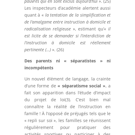
pauvres qui en sont exclus aujourd’hui
». (25)
Les inspecteurs d’académie alertent aussi
quant à «
la tentation de la simplification et
de l’amalgame entre instruction à domicile et
radicalisation religieuse
», estimant qu’«
il
est licite de se demander si l’interdiction de
l’instruction à domicile est réellement
pertinente (…)
». (26)
Des parents ni « séparatistes » ni
incompétents
Un nouvel élément de langage, la crainte
d’une forme de
« séparatisme social »
, a
fait son apparition dans l’étude d’impact
du projet de loi(3). C’est bien mal
connaître la réalité de l’instruction en
famille ! À l’opposé de préjugés tels que le
« repli sur soi », les familles se réunissent
régulièrement pour pratiquer des
activités sportives ou participer à des