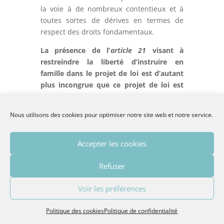
la voie à de nombreux contentieux et à
toutes sortes de dérives en termes de
respect des droits fondamentaux.
La présence de l’
article 21
visant à
restreindre la liberté d’instruire en
famille dans le projet de loi est d’autant
plus incongrue que ce projet de loi est
censé conforter les principes
républicains.
Nous utilisons des cookies pour optimiser notre site web et notre service.
Nous comptons sur les députés et
sénateurs pour supprimer purement et
Accepter les cookies
simplement cet article liberticide du
projet de loi : il n’y a pas sa place.
Refuser
Voir les préférences
Politique des cookies
Politique de confidentialité
Les signataires